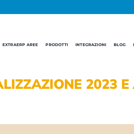
EXTRAERP AREE
PRODOTTI
INTEGRAZIONI
BLOG
Business
Service
C
Opendata
Report – BI
B
LIZZAZIONE 2023 E
Documentale
Web Services
A