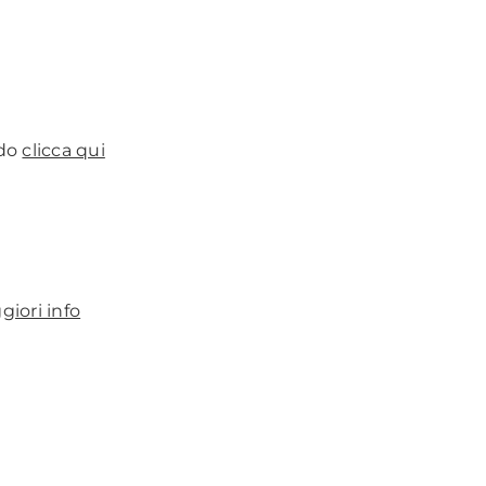
ndo
clicca qui
iori info