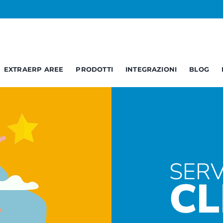
EXTRAERP AREE
PRODOTTI
INTEGRAZIONI
BLOG
Business
Service
C
Opendata
Report – BI
B
Documentale
Web Services
A
SERV
CL