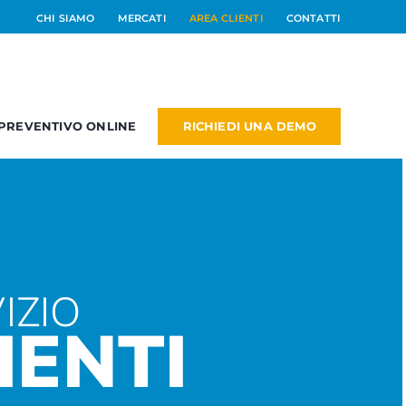
CHI SIAMO
MERCATI
AREA CLIENTI
CONTATTI
RICHIEDI UNA DEMO
PREVENTIVO ONLINE
RM
PM
NEW
dd On
IZIO
IENTI