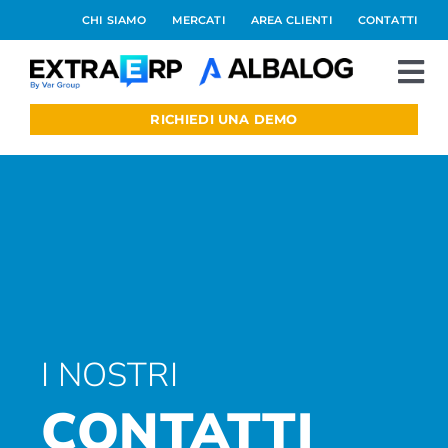
Salta
CHI SIAMO
MERCATI
AREA CLIENTI
CONTATTI
al
contenuto
To
Nav
RICHIEDI UNA DEMO
Extraerp Aree
Prodotti
Integrazioni
Blog
I NOSTRI
Preventivo online
CONTATTI