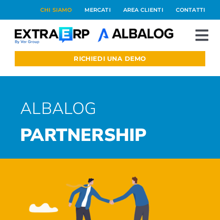
Salta
CHI SIAMO
MERCATI
AREA CLIENTI
CONTATTI
al
contenuto
To
Nav
RICHIEDI UNA DEMO
Extraerp Aree
Prodotti
ALBALOG
Integrazioni
PARTNERSHIP
Blog
Preventivo online