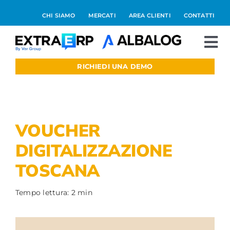
Salta
CHI SIAMO
MERCATI
AREA CLIENTI
CONTATTI
al
contenuto
To
Nav
RICHIEDI UNA DEMO
Extraerp Aree
Prodotti
VOUCHER
Integrazioni
DIGITALIZZAZIONE
TOSCANA
Blog
Tempo lettura: 2 min
Preventivo online