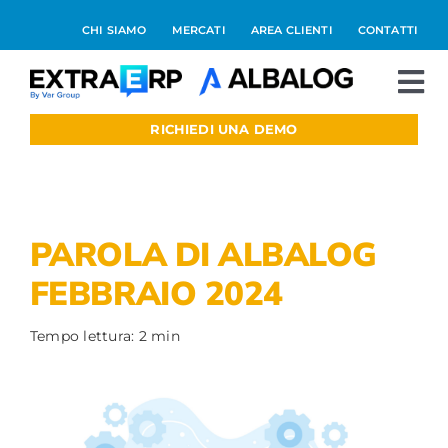
Salta
CHI SIAMO
MERCATI
AREA CLIENTI
CONTATTI
al
contenuto
To
Nav
RICHIEDI UNA DEMO
Extraerp Aree
Prodotti
PAROLA DI ALBALOG
Integrazioni
FEBBRAIO 2024
Blog
Tempo lettura: 2 min
Preventivo online