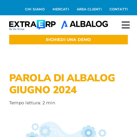
Salta
CHI SIAMO
MERCATI
AREA CLIENTI
CONTATTI
al
contenuto
To
Nav
RICHIEDI UNA DEMO
Extraerp Aree
Prodotti
PAROLA DI ALBALOG
Integrazioni
GIUGNO 2024
Blog
Tempo lettura: 2 min
Preventivo online