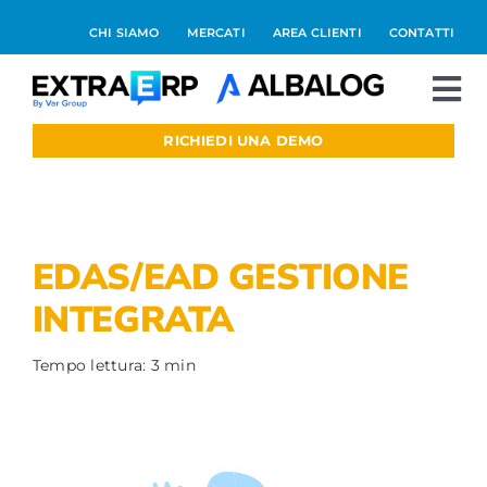
Salta
CHI SIAMO
MERCATI
AREA CLIENTI
CONTATTI
al
contenuto
To
Nav
RICHIEDI UNA DEMO
Extraerp Aree
Prodotti
EDAS/EAD GESTIONE
Integrazioni
INTEGRATA
Blog
Tempo lettura: 3 min
Preventivo online