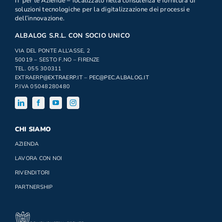
IT per le Aziende – focalizzato nella consulenza e fornitura di
soluzioni tecnologiche per la digitalizzazione dei processi e
dell’innovazione.
ALBALOG S.R.L. CON SOCIO UNICO
VIA DEL PONTE ALL’ASSE, 2
50019 – SESTO F.NO – FIRENZE
TEL. 055 300311
EXTRAERP
@EXTRAERP.IT
–
PEC@PEC.ALBALOG.IT
P.IVA 05048280480
CHI SIAMO
AZIENDA
LAVORA CON NOI
RIVENDITORI
PARTNERSHIP