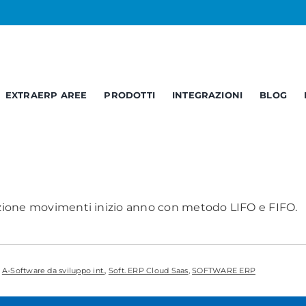
EXTRAERP AREE
PRODOTTI
INTEGRAZIONI
BLOG
Business
Service
C
Opendata
Report – BI
B
ione magazzino fiscale
Documentale
Web Services
A
ione movimenti inizio anno con metodo LIFO e FIFO.
:
A-Software da sviluppo int.
,
Soft. ERP Cloud Saas
,
SOFTWARE ERP