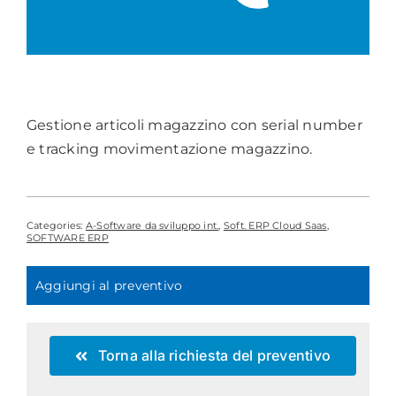
Serial number
Gestione articoli magazzino con serial number
e tracking movimentazione magazzino.
Categories:
A-Software da sviluppo int.
,
Soft. ERP Cloud Saas
,
SOFTWARE ERP
Aggiungi al preventivo
Torna alla richiesta del preventivo