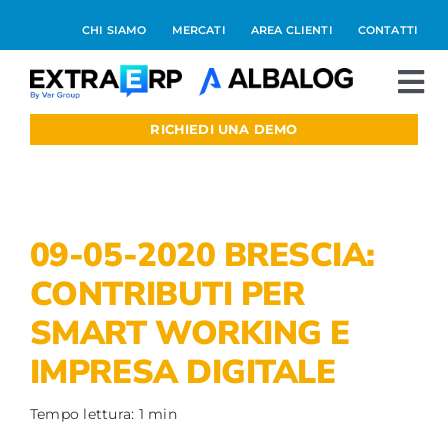
Salta
CHI SIAMO
MERCATI
AREA CLIENTI
CONTATTI
al
contenuto
To
Nav
RICHIEDI UNA DEMO
Extraerp Aree
Prodotti
09-05-2020 BRESCIA:
Integrazioni
CONTRIBUTI PER
SMART WORKING E
Blog
IMPRESA DIGITALE
Preventivo online
Tempo lettura: 1 min