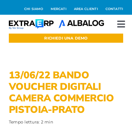
Salta
CHI SIAMO
MERCATI
AREA CLIENTI
CONTATTI
al
contenuto
To
Nav
RICHIEDI UNA DEMO
Extraerp Aree
Prodotti
13/06/22 BANDO
Integrazioni
VOUCHER DIGITALI
CAMERA COMMERCIO
Blog
PISTOIA-PRATO
Preventivo online
Tempo lettura: 2 min