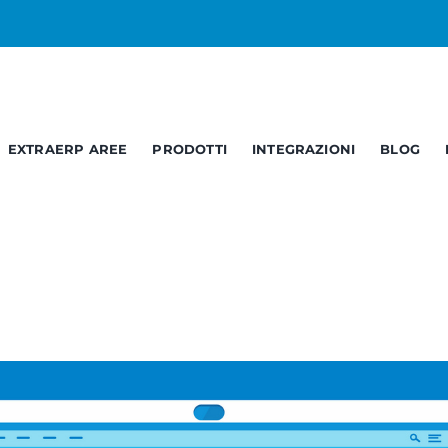
EXTRAERP AREE
PRODOTTI
INTEGRAZIONI
BLOG
Business
Service
C
Opendata
Report – BI
B
Documentale
Web Services
A