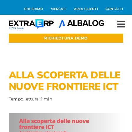
Salta
CHI SIAMO
MERCATI
AREA CLIENTI
CONTATTI
al
contenuto
To
Nav
RICHIEDI UNA DEMO
Extraerp Aree
Prodotti
ALLA SCOPERTA DELLE
Integrazioni
NUOVE FRONTIERE ICT
Blog
Tempo lettura: 1 min
Preventivo online