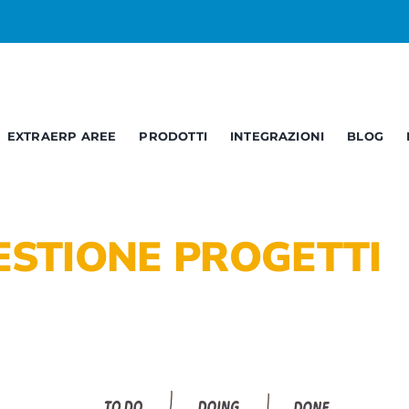
EXTRAERP AREE
PRODOTTI
INTEGRAZIONI
BLOG
Business
Service
C
Opendata
Report – BI
B
ESTIONE PROGETTI
Documentale
Web Services
A