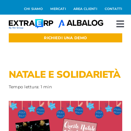
Salta
CHI SIAMO
MERCATI
AREA CLIENTI
CONTATTI
al
contenuto
To
Nav
RICHIEDI UNA DEMO
Extraerp Aree
Prodotti
NATALE E SOLIDARIETÀ
Integrazioni
Tempo lettura: 1 min
Blog
Preventivo online