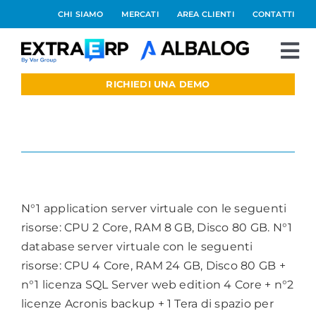
Salta
CHI SIAMO
MERCATI
AREA CLIENTI
CONTATTI
al
contenuto
To
Nav
RICHIEDI UNA DEMO
Extraerp Aree
Prodotti
Private configuration silver
Integrazioni
N°1 application server virtuale con le seguenti
Blog
risorse: CPU 2 Core, RAM 8 GB, Disco 80 GB. N°1
database server virtuale con le seguenti
risorse: CPU 4 Core, RAM 24 GB, Disco 80 GB +
Preventivo online
n°1 licenza SQL Server web edition 4 Core + n°2
licenze Acronis backup + 1 Tera di spazio per