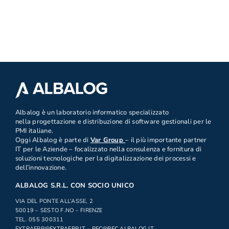
.
Albalog è un laboratorio informatico specializzato
nella progettazione e distribuzione di software gestionali per le
PMI italiane.
Oggi Albalog è parte di
Var Group
– il più importante partner
IT per le Aziende – focalizzato nella consulenza e fornitura di
soluzioni tecnologiche per la digitalizzazione dei processi e
dell’innovazione.
ALBALOG S.R.L. CON SOCIO UNICO
VIA DEL PONTE ALL’ASSE, 2
50019 – SESTO F.NO – FIRENZE
TEL. 055 300311
EXTRAERP
@EXTRAERP.IT
–
PEC@PEC.ALBALOG.IT