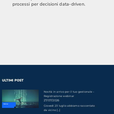
processi per decisioni data-driven.
ULTIMI POST
Novità in arrivo per il tuo gestionale –
Registrazione webinar
27/07/2026
Giovedì 23 luglio abbiamo raccontato
da vicino [...]