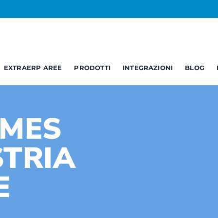
EXTRAERP AREE
PRODOTTI
INTEGRAZIONI
BLOG
Business
Service
C
Opendata
Report – BI
B
 MES
Documentale
Web Services
A
STRIA
E