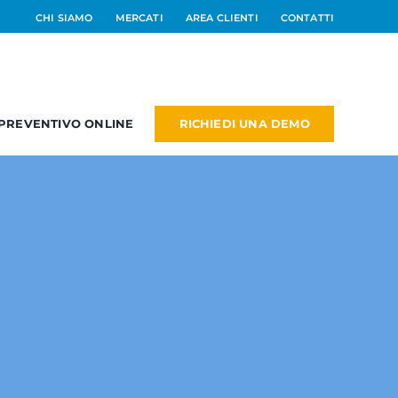
CHI SIAMO
MERCATI
AREA CLIENTI
CONTATTI
RICHIEDI UNA DEMO
PREVENTIVO ONLINE
RM
PM
NEW
dd On