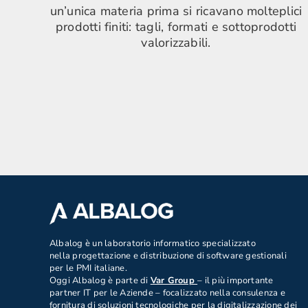
un’unica materia prima si ricavano molteplici
prodotti finiti: tagli, formati e sottoprodotti
valorizzabili.
.
Albalog è un laboratorio informatico specializzato
nella progettazione e distribuzione di software gestionali
per le PMI italiane.
Oggi Albalog è parte di
Var Group
– il più importante
partner IT per le Aziende – focalizzato nella consulenza e
fornitura di soluzioni tecnologiche per la digitalizzazione dei