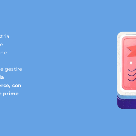
tria
ne
one
le gestire
la
erce, con
ie prime