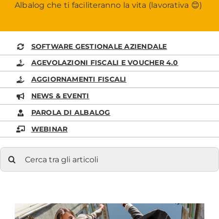
Albalog che ti faciliteranno la vita (lavorativa 😊)
SOFTWARE GESTIONALE AZIENDALE
AGEVOLAZIONI FISCALI E VOUCHER 4.0
AGGIORNAMENTI FISCALI
NEWS & EVENTI
PAROLA DI ALBALOG
WEBINAR
Cerca
per: