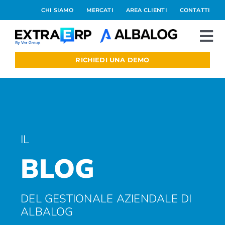
Salta
CHI SIAMO
MERCATI
AREA CLIENTI
CONTATTI
al
contenuto
To
Nav
RICHIEDI UNA DEMO
Extraerp Aree
Prodotti
Integrazioni
IL
BLOG
Blog
Preventivo online
DEL GESTIONALE AZIENDALE DI
ALBALOG