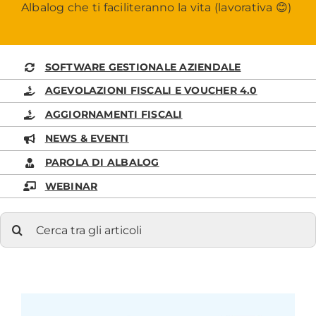
Albalog che ti faciliteranno la vita (lavorativa 😊)
SOFTWARE GESTIONALE AZIENDALE
AGEVOLAZIONI FISCALI E VOUCHER 4.0
AGGIORNAMENTI FISCALI
NEWS & EVENTI
PAROLA DI ALBALOG
WEBINAR
Cerca
per: