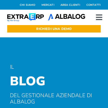
Salta
CHI SIAMO
MERCATI
AREA CLIENTI
CONTATTI
al
contenuto
To
Nav
RICHIEDI UNA DEMO
Extraerp Aree
Prodotti
Integrazioni
IL
BLOG
Blog
Preventivo online
DEL GESTIONALE AZIENDALE DI
ALBALOG