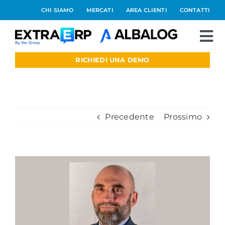
Salta
CHI SIAMO
MERCATI
AREA CLIENTI
CONTATTI
al
contenuto
To
Nav
RICHIEDI UNA DEMO
Extraerp Aree
Prodotti
Precedente
Prossimo
Integrazioni
Blog
Ingrandisci
immagine
Preventivo online