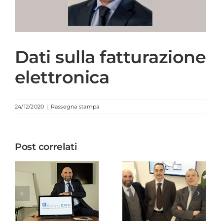
Dati sulla fatturazione
elettronica
24/12/2020
|
Rassegna stampa
Post correlati
Software
Successi
firmati
firmati
Albalog
Albalog Srl