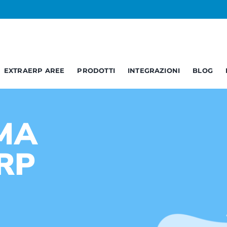
EXTRAERP AREE
PRODOTTI
INTEGRAZIONI
BLOG
Business
Service
C
Opendata
Report – BI
B
MA
Documentale
Web Services
A
RP