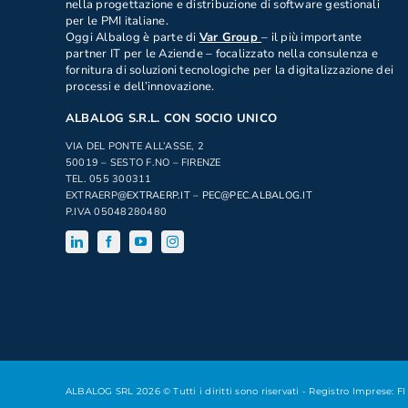
nella progettazione e distribuzione di software gestionali
per le PMI italiane.
Oggi Albalog è parte di
Var Group
– il più importante
partner IT per le Aziende – focalizzato nella consulenza e
fornitura di soluzioni tecnologiche per la digitalizzazione dei
processi e dell’innovazione.
ALBALOG S.R.L. CON SOCIO UNICO
VIA DEL PONTE ALL’ASSE, 2
50019 – SESTO F.NO – FIRENZE
TEL. 055 300311
EXTRAERP
@EXTRAERP.IT
–
PEC@PEC.ALBALOG.IT
P.IVA 05048280480
ALBALOG SRL 2026 © Tutti i diritti sono riservati - Registro Imprese: FI