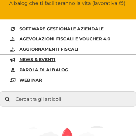
Albalog che ti faciliteranno la vita (lavorativa 😊)
SOFTWARE GESTIONALE AZIENDALE
AGEVOLAZIONI FISCALI E VOUCHER 4.0
AGGIORNAMENTI FISCALI
NEWS & EVENTI
PAROLA DI ALBALOG
WEBINAR
Cerca
per: