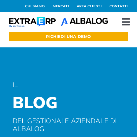
Salta
CHI SIAMO
MERCATI
AREA CLIENTI
CONTATTI
al
contenuto
To
Nav
RICHIEDI UNA DEMO
Extraerp Aree
Prodotti
Integrazioni
IL
BLOG
Blog
Preventivo online
DEL GESTIONALE AZIENDALE DI
ALBALOG